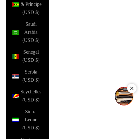
& Príncipe
(USD $)
Saudi
Arabia
(USD $)
Senegal
(USD $)
Serbia
(USD $)
Seychelles
(USD $)
Sierra
Leone
(USD $)