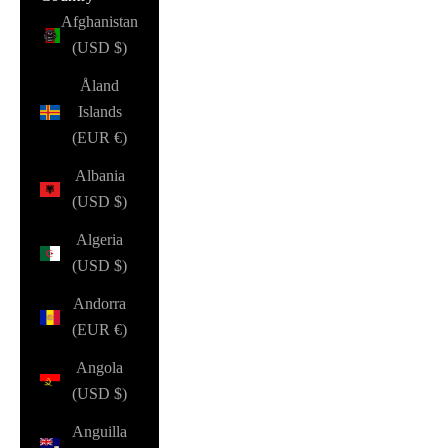
Afghanistan
(USD $)
Åland
Islands
(EUR €)
Albania
(USD $)
Algeria
(USD $)
Andorra
(EUR €)
Angola
(USD $)
Anguilla