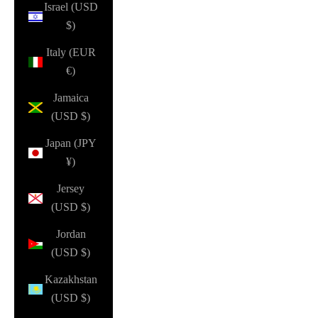
Israel (USD
$)
Italy (EUR
€)
Jamaica
(USD $)
Japan (JPY
¥)
Jersey
(USD $)
Jordan
(USD $)
Kazakhstan
(USD $)