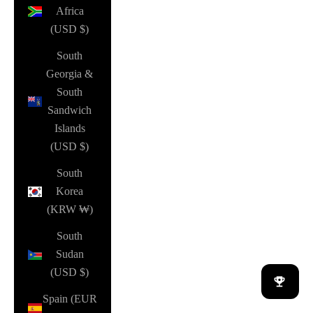
Africa
(USD $)
South
Georgia &
South
Sandwich
Islands
(USD $)
South
Korea
(KRW ₩)
South
Sudan
(USD $)
Spain (EUR